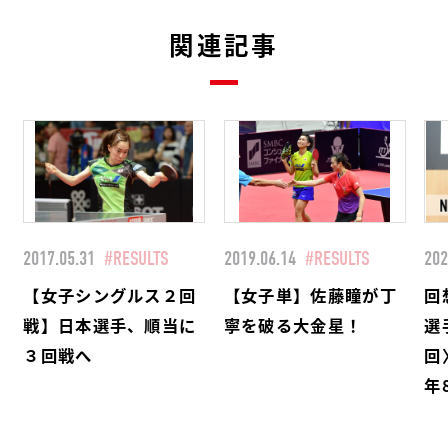
関連記事
2017.05.31
#RESULTS
2019.06.14
#RESULTS
202
【女子シングルス２回
【女子単】佐藤瞳が丁
回
戦】日本選手、順当に
寧を破る大金星！
選
３回戦へ
回
年