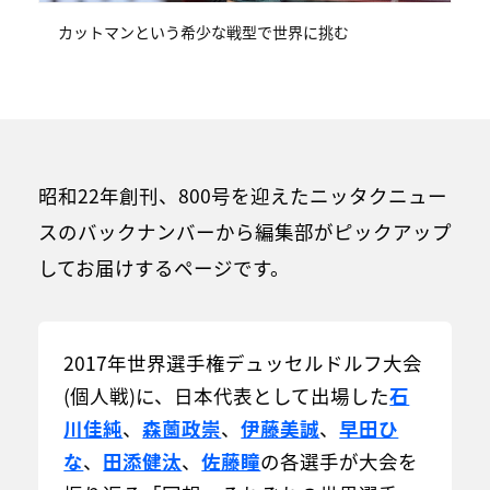
カットマンという希少な戦型で世界に挑む
昭和22年創刊、800号を迎えたニッタクニュー
スのバックナンバーから編集部がピックアップ
してお届けするページです。
2017年世界選手権デュッセルドルフ大会
(個人戦)に、日本代表として出場した
石
川佳純
、
森薗政崇
、
伊藤美誠
、
早田ひ
な
、
田添健汰
、
佐藤瞳
の各選手が大会を