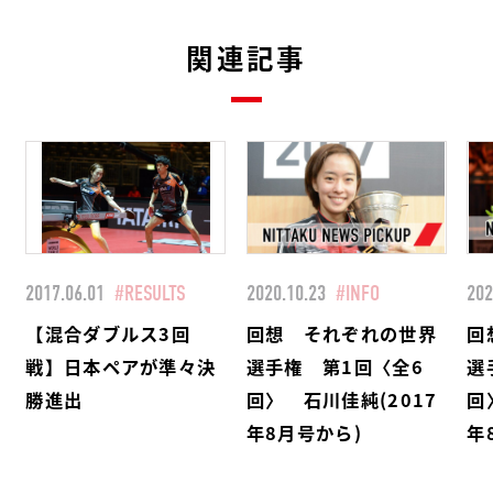
関連記事
2017.06.01
#RESULTS
2020.10.23
#INFO
202
【混合ダブルス3回
回想 それぞれの世界
回
戦】日本ペアが準々決
選手権 第1回〈全6
選
勝進出
回〉 石川佳純(2017
回
年8月号から)
年