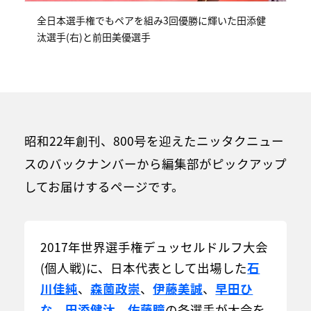
全日本選手権でもペアを組み3回優勝に輝いた田添健
汰選手(右)と前田美優選手
昭和22年創刊、800号を迎えたニッタクニュー
スのバックナンバーから編集部がピックアップ
してお届けするページです。
2017年世界選手権デュッセルドルフ大会
(個人戦)に、日本代表として出場した
石
川佳純
、
森薗政崇
、
伊藤美誠
、
早田ひ
な
、
田添健汰
、
佐藤瞳
の各選手が大会を