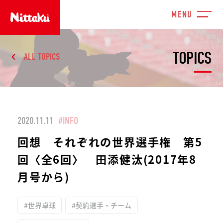
TOPICS
ALL TOPICS
2020.11.11
#INFO
回想 それぞれの世界選手権 第5
回〈全6回〉 田添健汰(2017年8
月号から)
#世界卓球
#契約選手・チーム