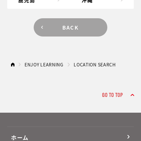
鹿児島
沖縄
BACK
ENJOY LEARNING
LOCATION SEARCH
GO TO TOP
ホーム