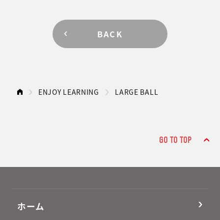
BACK
ENJOY LEARNING
LARGE BALL
GO TO TOP
ホーム