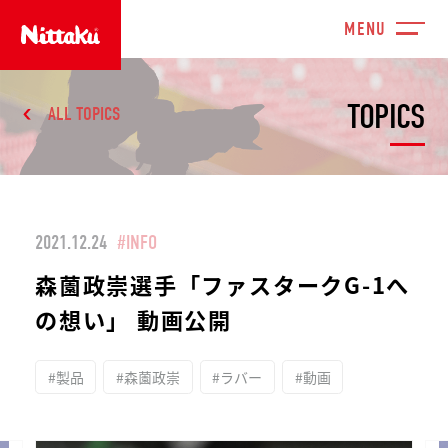
TOPICS
ALL TOPICS
2021.12.24
#INFO
森薗政崇選手「ファスタークG-1へ
の想い」 動画公開
#製品
#森薗政崇
#ラバー
#動画