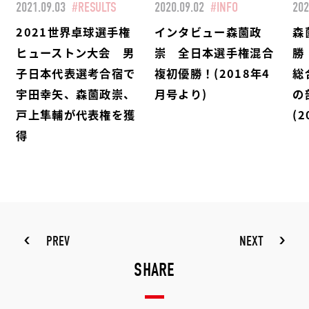
2021.09.03
#RESULTS
2020.09.02
#INFO
202
2021世界卓球選手権
インタビュー森薗政
森
ヒューストン大会 男
崇 全日本選手権混合
勝
子日本代表選考合宿で
複初優勝！(2018年4
総
宇田幸矢、森薗政崇、
月号より)
の
戸上隼輔が代表権を獲
(
得
PREV
NEXT
SHARE