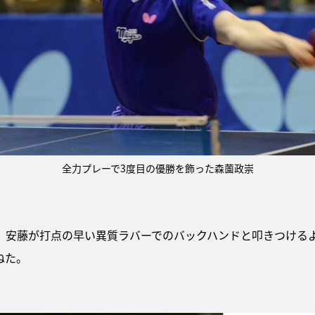
全力プレーで3度目の優勝を飾った森薗政崇
。安藤が打点の早い異質ラバーでのバックハンドと叩きつける
ねた。