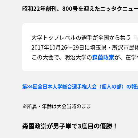
昭和22年創刊、800号を迎えたニッタクニ
大学トップレベルの選手が全国から集う「
2017年10月26～29日に埼玉県・所沢
この大会で、明治大学の
森薗政崇
が、在学
第84回全日本大学総合選手権大会（個人の部）の報
※所属・年齢は大会当時のまま
森薗政崇が男子単で3度目の優勝！