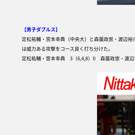
【男子ダブルス】
定松祐輔・宮本幸典（中央大）と森薗政崇・渡辺裕
は威力ある攻撃をコース良く打ち分けた。
定松祐輔・宮本幸典 3（6,4,8）0 森薗政崇・渡