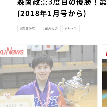
森薗政崇3度目の優勝！
(2018年1月号から)
#森薗政崇
#国内大会
#大学生