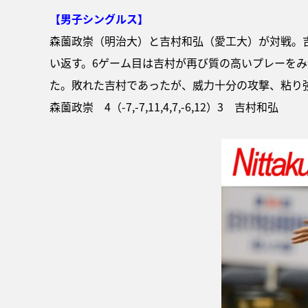
【男子シングルス】
森薗政崇（明治大）と吉村和弘（愛工大）が対戦。吉
い返す。6ゲーム目は吉村が再び質の高いプレーを
た。敗れた吉村であったが、威力十分の攻撃、粘り
森薗政崇 4（-7,-7,11,4,7,-6,12）3 吉村和弘