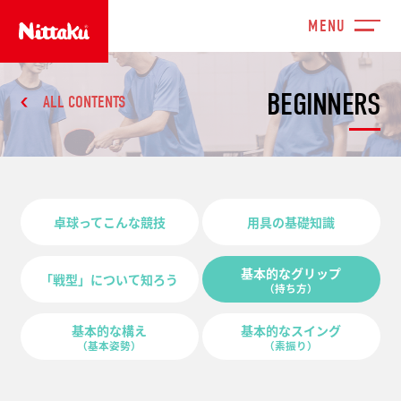
BEGINNERS
ALL CONTENTS
卓球ってこんな競技
用具の基礎知識
基本的なグリップ
「戦型」について知ろう
（持ち方）
基本的な構え
基本的なスイング
（基本姿勢）
（素振り）