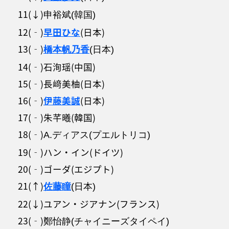
11(↓)
申裕斌(韓国)
12(‐)
早田ひな
(日本)
13(‐)
橋本帆乃香
(日本)
14(‐)石洵瑶(中国)
15(‐)長﨑美柚(日本)
16(‐)
伊藤美誠
(日本)
17(‐)朱芊曦(韓国)
18(‐)
A.ディアス(プエルトリコ)
19(‐)ハン・イン(ドイツ)
20(‐)ゴーダ(エジプト)
21(↑)
佐藤瞳
(日本)
22(↓)ユアン・ジアナン(フランス)
23(‐)
鄭怡静(チャイニーズタイペイ)