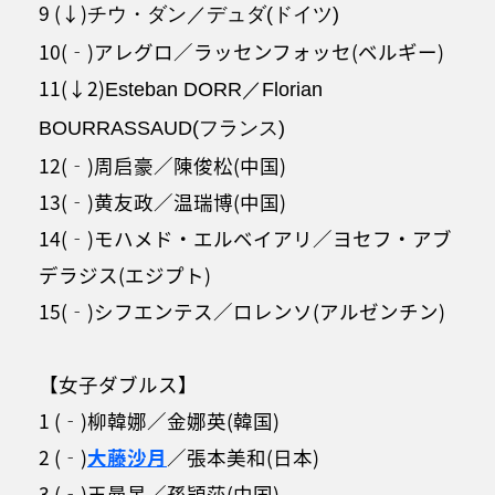
9 (↓)
チウ・ダン／デュダ(ドイツ)
10(‐)アレグロ／ラッセンフォッセ(ベルギー)
11(↓2)
Esteban DORR／Florian
BOURRASSAUD(フランス)
12(‐)周启豪／陳俊松(中国)
13(‐)黄友政／温瑞博(中国)
14(‐)モハメド・エルベイアリ／ヨセフ・アブ
デラジス(エジプト)
15(‐)シフエンテス／ロレンソ(アルゼンチン)
【女子ダブルス】
1 (‐)柳韓娜／金娜英(韓国)
2 (‐)
大藤沙月
／張本美和(日本)
3 (‐)王曼昱／孫頴莎(中国)