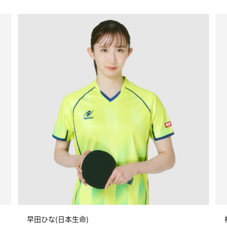
早田ひな(日本生命)