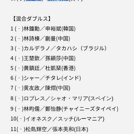
【混合ダブルス】
1 (‐)林鐘勳／申裕斌(韓国)
2 (‐)林詩棟／蒯曼(中国)
3 (‐)カルデラノ／タカハシ（ブラジル）
4 (‐)王楚欽／孫穎莎(中国)
5 (‐)黄鎮廷／杜凱琹(香港)
6 (‐)シャー／チタレ(インド)
7 (‐)
黄友政／陳熠(中国)
8 (‐)
ロブレス／シャオ・マリア(スペイン)
9 (‐)林昀儒／鄭怡静(チャイニーズタイペイ)
10(‐)
イオネスク／スッチ(ルーマニア)
11(‐)
松島輝空／張本美和(日本)