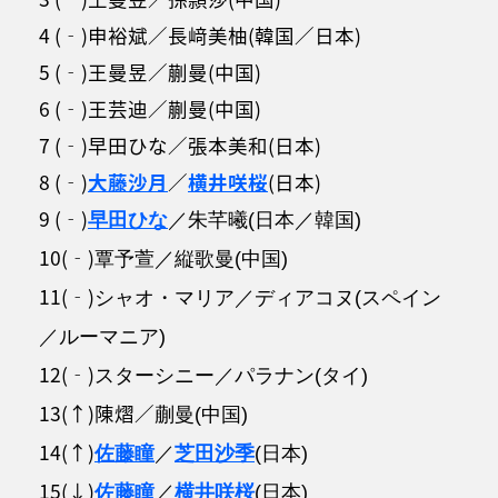
4 (‐)申裕斌／長﨑美柚(韓国／日本)
5 (‐)王曼昱／蒯曼(中国)
6 (‐)王芸迪／蒯曼(中国)
7 (‐)早田ひな／張本美和(日本)
8 (‐)
大藤沙月
／
横井咲桜
(日本)
9 (‐)
早田ひな
／朱芊曦(日本／韓国)
10(‐)
覃予萱／縦歌曼(中国)
11(‐)
シャオ・マリア／ディアコヌ(スペイン
／ルーマニア)
12(‐)
スターシニー／パラナン(タイ)
13(↑)陳熠／
蒯曼(中国)
14(↑)
佐藤瞳
／
芝田沙季
(日本)
15(↓)
佐藤瞳
／
横井咲桜
(日本)