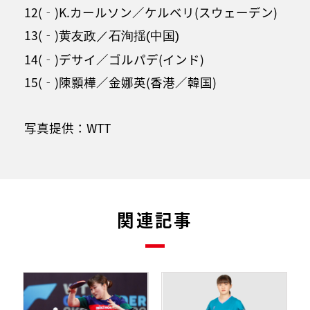
12(‐)K.カールソン／ケルベリ(スウェーデン)
13(‐)
黄友政／石洵揺(中国)
14(‐)デサイ／ゴルパデ(インド)
15(‐)陳顥樺／金娜英(香港／韓国)
写真提供：WTT
関連記事