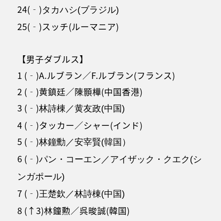
24(‐)
タカハシ(ブラジル)
25(‐)スッチ(ルーマニア)
【男子ダブルス】
1 (‐)A.ルブラン／F.ルブラン(フランス)
2 (‐)黄鎮廷／陳顥樺(中国香港)
3 (‐)
林詩棟／黄友政(中国)
4 (‐)タッカー／シャー(インド)
5 (‐)
林鐘勳／安宰賢(韓国）
6 (‐)
パン・コーエン／アイザック・クエク(シ
ンガポール)
7 (‐)
王楚欽／林詩棟(中国)
8 (↑3)林鐘勲／呉晙誠(韓国)