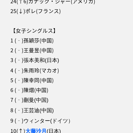
24(↑6)カナック・ジャー(アメリカ)
25(↓)ポレ(フランス)
【女子シングルス】
1 (‐)孫穎莎(中国)
2 (‐)王曼昱(中国)
3 (‐)
張本美和(日本)
4 (‐)朱雨玲(マカオ)
5 (‐)陳幸同(中国)
6 (‐)陳熠(中国)
7 (‐)
蒯曼(中国)
8 (‐)
王芸迪(中国)
9 (‐)
ウィンター(ドイツ）
10(↑)
大藤沙月
(日本)