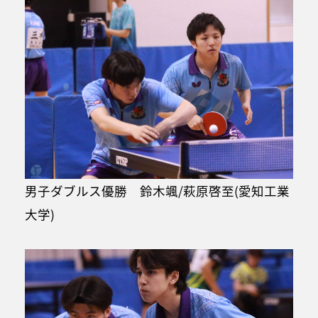
男子ダブルス優勝 鈴木颯/萩原啓至(愛知工業
大学)