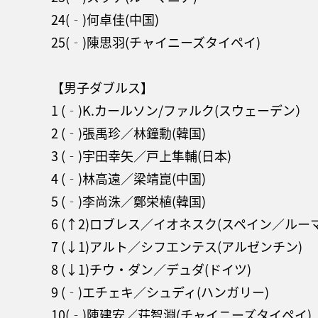
24(‐)何卓佳(中国)
25(‐)陳思羽(チャイニーズタイペイ)
【男子ダブルス】
1 (‐)K.カールソン/ファルク(スウェーデン）
2 (‐)張禹珍／林鐘勳(韓国)
3 (‐)宇田幸矢／戸上隼輔(日本)
4 (‐)林高遠／梁靖崑(中国)
5 (‐)李尚洙／鄭栄植(韓国)
6 (↑2)ロブレス／イオネスク(スペイン／ルー
7 (↓1)アルト／シフエンテス(アルゼンチン)
8 (↓1)チウ・ダン／デュダ(ドイツ)
9 (‐)エチェキ／シュディ(ハンガリー)
10(‐)陳建安／荘智淵(チャイニーズタイペイ)