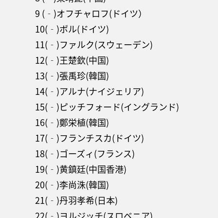
9 (‐)オフチャロフ(ドイツ）
10(‐)ボル(ドイツ)
11(‐)ファルク(スウェーデン)
12(‐)王楚欽(中国)
13(‐)張禹珍(韓国)
14(‐)アルナ(ナイジェリア)
15(‐)ピッチフォード(イングランド)
16(‐)鄭栄植(韓国)
17(‐)フランチスカ(ドイツ)
18(‐)ゴーズィ(フランス)
19(‐)黄鎮廷(中国香港)
20(‐)李尚洙(韓国)
21(‐)丹羽孝希(日本)
22(‐)ヨルジッチ(スロベニア)