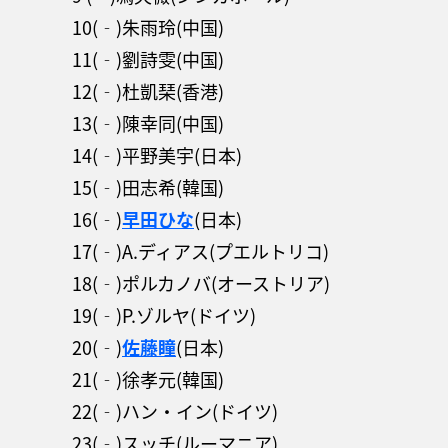
10(‐)朱雨玲(中国)
11(‐)劉詩雯(中国)
12(‐)杜凱琹(香港)
13(‐)陳幸同(中国)
14(‐)平野美宇(日本)
15(‐)田志希(韓国)
16(‐)
早田ひな
(日本)
17(‐)A.ディアス(プエルトリコ)
18(‐)ポルカノバ(オーストリア)
19(‐)P.ゾルヤ(ドイツ)
20(‐)
佐藤瞳
(日本)
21(‐)徐孝元(韓国)
22(‐)ハン・イン(ドイツ)
23(‐)スッチ(ルーマニア)