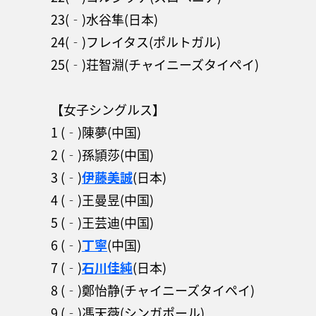
23(‐)水谷隼(日本)
24(‐)フレイタス(ポルトガル)
25(‐)荘智淵(チャイニーズタイペイ)
【女子シングルス】
1 (‐)陳夢(中国)
2 (‐)孫頴莎(中国)
3 (‐)
伊藤美誠
(日本)
4 (‐)王曼昱(中国)
5 (‐)王芸迪(中国)
6 (‐)
丁寧
(中国)
7 (‐)
石川佳純
(日本)
8 (‐)鄭怡静(チャイニーズタイペイ)
9 (‐)馮天薇(シンガポール)