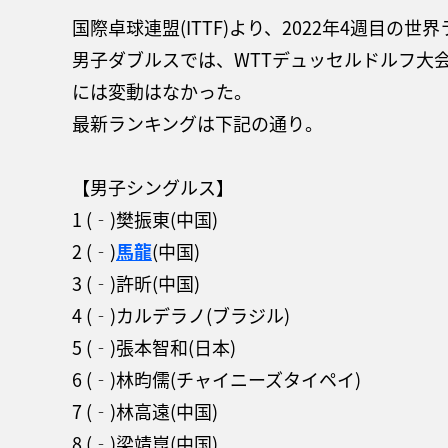
国際卓球連盟(ITTF)より、2022年4週目の
男子ダブルスでは、WTTデュッセルドルフ大
には変動はなかった。
最新ランキングは下記の通り。
【男子シングルス】
1 (‐)樊振東(中国)
2 (‐)
馬龍
(中国)
3 (‐)許昕(中国)
4 (‐)カルデラノ(ブラジル)
5 (‐)張本智和(日本)
6 (‐)林昀儒(チャイニーズタイペイ)
7 (‐)林高遠(中国)
8 (‐)梁靖崑(中国)