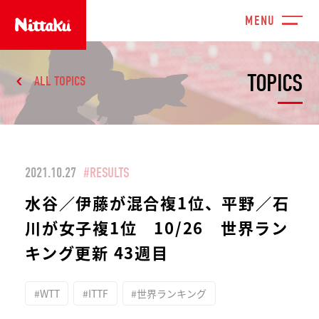
TOPICS
ALL TOPICS
2021.10.27
#RESULTS
水谷／伊藤が混合複1位、平野／石
川が女子複1位 10/26 世界ラン
キング更新 43週目
#WTT
#ITTF
#世界ランキング