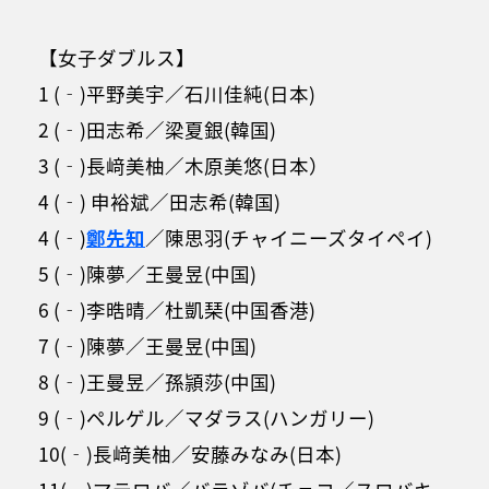
【女子ダブルス】
1 (‐)平野美宇／石川佳純(日本)
2 (‐)田志希／梁夏銀(韓国)
3 (‐)長﨑美柚／木原美悠(日本）
4 (‐) 申裕斌／田志希(韓国)
4 (‐)
鄭先知
／陳思羽(チャイニーズタイペイ)
5 (‐)陳夢／王曼昱(中国)
6 (‐)李晧晴／杜凱琹(中国香港)
7 (‐)陳夢／王曼昱(中国)
8 (‐)王曼昱／孫頴莎(中国)
9 (‐)ペルゲル／マダラス(ハンガリー)
10(‐)長﨑美柚／安藤みなみ(日本)