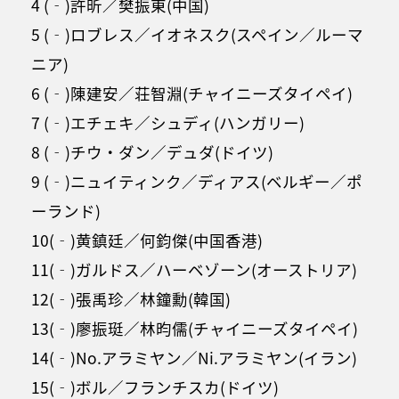
4 (‐)許昕／樊振東(中国)
5 (‐)ロブレス／イオネスク(スペイン／ルーマ
ニア)
6 (‐)陳建安／荘智淵(チャイニーズタイペイ)
7 (‐)エチェキ／シュディ(ハンガリー)
8 (‐)チウ・ダン／デュダ(ドイツ)
9 (‐)ニュイティンク／ディアス(ベルギー／ポ
ーランド)
10(‐)黄鎮廷／何鈞傑(中国香港)
11(‐)ガルドス／ハーベゾーン(オーストリア)
12(‐)張禹珍／林鐘勳(韓国)
13(‐)廖振珽／林昀儒(チャイニーズタイペイ)
14(‐)No.アラミヤン／Ni.アラミヤン(イラン)
15(‐)ボル／フランチスカ(ドイツ)