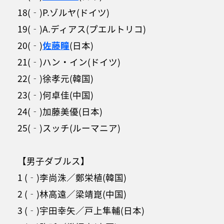
18(‐)P.ゾルヤ(ドイツ)
19(‐)A.ディアス(プエルトリコ)
20(‐)
佐藤瞳
(日本)
21(‐)ハン・イン(ドイツ)
22(‐)徐孝元(韓国)
23(‐)何卓佳(中国)
24(‐)加藤美優(日本)
25(‐)スッチ(ルーマニア)
【男子ダブルス】
1 (‐)李尚洙／鄭栄植(韓国)
2 (‐)林高遠／梁靖崑(中国)
3 (‐)宇田幸矢／戸上隼輔(日本)