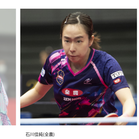
石川佳純(全農)