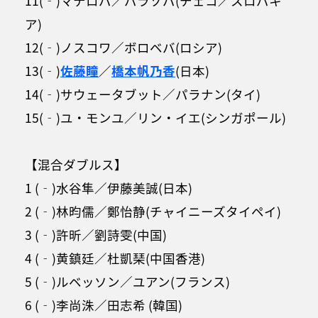
11(‐)マテロバ／バラゾバ(チェコ／スロバキ
ア)
12(‐)ノスコワ／ボロベバ(ロシア)
13(‐)
佐藤瞳
／
橋本帆乃香
(日本)
14(‐)サウェータブット／パラナン(タイ)
15(‐)ユ・モンユ／リン・イエ(シンガポール)
【混合ダブルス】
1 (‐)水谷隼／伊藤美誠(日本)
2 (‐)林昀儒／鄭怡静(チャイニーズタイペイ)
3 (‐)許昕／劉詩雯(中国)
4 (‐)黄鎮廷／杜凱琹(中国香港)
5 (‐)ルベッソン／ユアン(フランス)
6 (‐)李尚洙／田志希 (韓国)