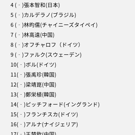
4 (‐)張本智和(日本)
5 (‐)カルデラノ(ブラジル)
6 (‐)林昀儒(チャイニーズタイペイ)
7 (‐)林高遠(中国)
8 (‐)オフチャロフ（ドイツ）
9 (‐)ファルク(スウェーデン)
10(‐)ボル(ドイツ)
11(‐)張禹珍(韓国)
12(‐)梁靖崑(中国)
13(‐)鄭栄植(韓国)
14(‐)ピッチフォード(イングランド)
15(‐)フランチスカ(ドイツ)
16(‐)アルナ(ナイジェリア)
17(‐)王楚欽(中国)