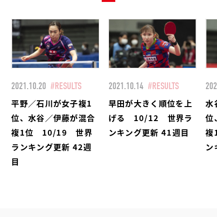
2021.10.20
#RESULTS
2021.10.14
#RESULTS
202
平野／石川が女子複1
早田が大きく順位を上
水
位、水谷／伊藤が混合
げる 10/12 世界ラ
位
複1位 10/19 世界
ンキング更新 41週目
複
ランキング更新 42週
ン
目