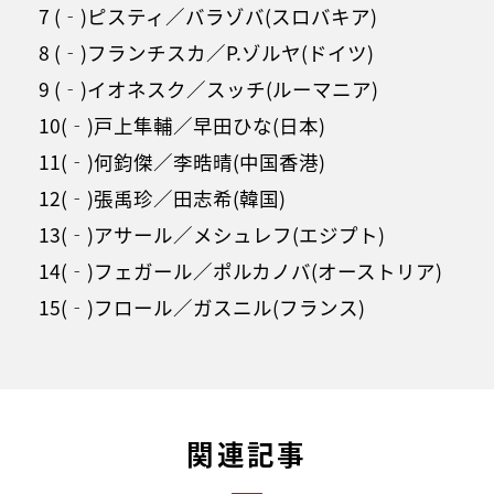
7 (‐)ピスティ／バラゾバ(スロバキア)
8 (‐)フランチスカ／P.ゾルヤ(ドイツ)
9 (‐)イオネスク／スッチ(ルーマニア)
10(‐)戸上隼輔／早田ひな(日本)
11(‐)何鈞傑／李晧晴(中国香港)
12(‐)張禹珍／田志希(韓国)
13(‐)アサール／メシュレフ(エジプト)
14(‐)フェガール／ポルカノバ(オーストリア)
15(‐)フロール／ガスニル(フランス)
関連記事