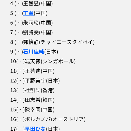
4 (‐)王曼昱(中国)
5 (‐)
丁寧
(中国)
6 (‐)朱雨玲(中国)
7 (‐)劉詩雯(中国)
8 (‐)鄭怡静(チャイニーズタイペイ)
9 (‐)
石川佳純
(日本)
10(‐)馮天薇(シンガポール)
11(‐)王芸迪(中国)
12(‐)平野美宇(日本)
13(‐)杜凱琹(香港)
14(‐)田志希(韓国)
15(‐)陳幸同(中国)
16(‐)ポルカノバ(オーストリア)
17(‐)
早田ひな
(日本)