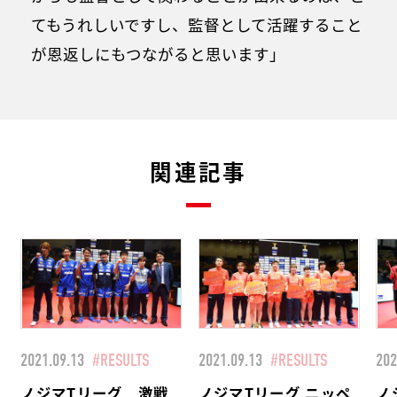
てもうれしいですし、監督として活躍すること
が恩返しにもつながると思います」
関連記事
2021.09.13
#RESULTS
2021.09.13
#RESULTS
202
ノジマTリーグ 激戦
ノジマTリーグ ニッペ
ノ