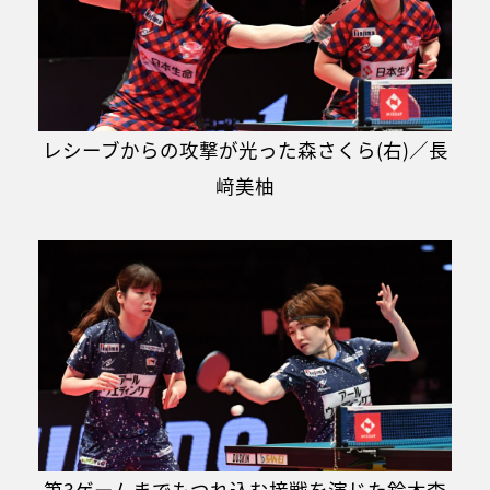
レシーブからの攻撃が光った森さくら(右)／長
﨑美柚
第3ゲームまでもつれ込む接戦を演じた鈴木李