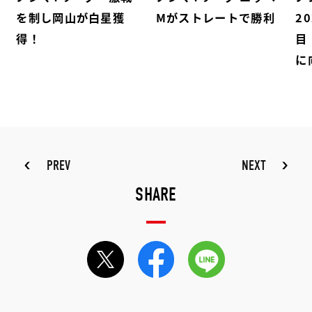
を制し岡山が白星獲
Mがストレートで勝利
2
得！
目
に
PREV
NEXT
SHARE