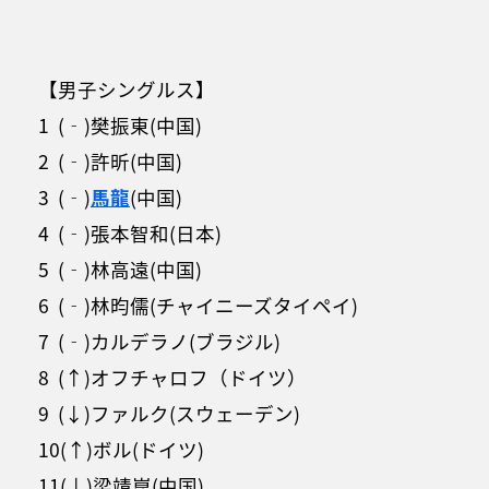
【男子シングルス】
1 (‐)樊振東(中国)
2 (‐)許昕(中国)
3 (‐)
馬龍
(中国)
4 (‐)張本智和(日本)
5 (‐)林高遠(中国)
6 (‐)林昀儒(チャイニーズタイペイ)
7 (‐)カルデラノ(ブラジル)
8 (↑)オフチャロフ（ドイツ）
9 (↓)ファルク(スウェーデン)
10(↑)ボル(ドイツ)
11(↓)梁靖崑(中国)