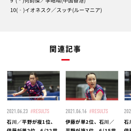
9 (‐)何鈞傑／李晧晴(中国香港)
10(‐)イオネスク／スッチ(ルーマニア)
関連記事
2021.06.23
#RESULTS
2021.06.16
#RESULTS
202
石川／平野が複1位、
伊藤が単2位、石川／
石
伊藤が単2位 6/22世
平野が複1位 6/15世
伊