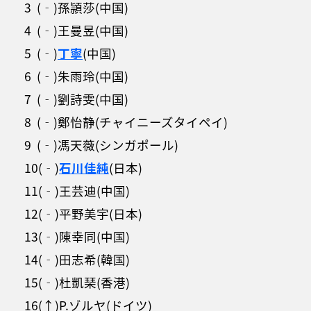
3 (‐)孫頴莎(中国)
4 (‐)王曼昱(中国)
5 (‐)
丁寧
(中国)
6 (‐)朱雨玲(中国)
7 (‐)劉詩雯(中国)
8 (‐)鄭怡静(チャイニーズタイペイ)
9 (‐)馮天薇(シンガポール)
10(‐)
石川佳純
(日本)
11(‐)王芸迪(中国)
12(‐)平野美宇(日本)
13(‐)陳幸同(中国)
14(‐)田志希(韓国)
15(‐)杜凱琹(香港)
16(↑)P.ゾルヤ(ドイツ)