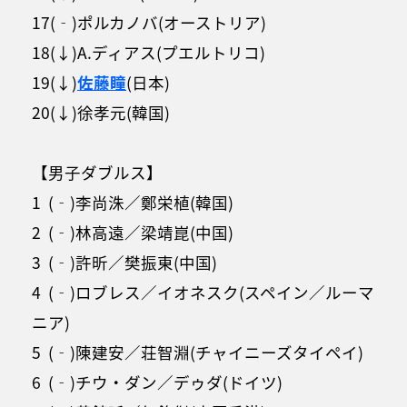
17(‐)ポルカノバ(オーストリア)
18(↓)A.ディアス(プエルトリコ)
19(↓)
佐藤瞳
(日本)
20(↓)徐孝元(韓国)
【男子ダブルス】
1 (‐)李尚洙／鄭栄植(韓国)
2 (‐)林高遠／梁靖崑(中国)
3 (‐)許昕／樊振東(中国)
4 (‐)ロブレス／イオネスク(スペイン／ルーマ
ニア)
5 (‐)陳建安／荘智淵(チャイニーズタイペイ)
6 (‐)チウ・ダン／デゥダ(ドイツ)