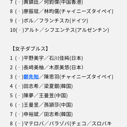
7 (‐)黄鎮廷／何鈞傑(中国香港)
8 (‐)廖振珽／林昀儒(チャイニーズタイペイ)
9 (‐)ボル／フランチスカ(ドイツ)
10(‐)アルト／シフエンテス(アルゼンチン)
【女子ダブルス】
1 (‐)平野美宇／石川佳純(日本)
2 (‐)長﨑美柚／木原美悠(日本）
3 (‐)
鄭先知
／陳思羽(チャイニーズタイペイ)
4 (‐)田志希／梁夏銀(韓国)
5 (‐)陳夢／王曼昱(中国)
6 (‐)王曼昱／孫頴莎(中国)
7 (‐)申裕斌／田志希(韓国)
8 (‐)マテロバ／バラゾバ(チェコ／スロバキ