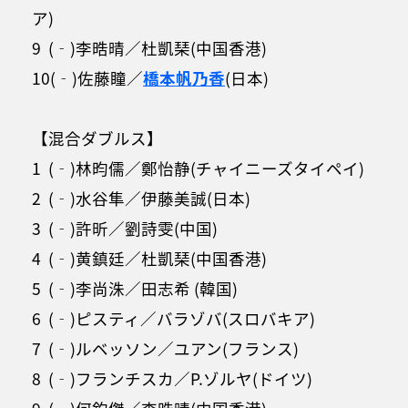
ア)
9 (‐)李晧晴／杜凱琹(中国香港)
10(‐)佐藤瞳／
橋本帆乃香
(日本)
【混合ダブルス】
1 (‐)林昀儒／鄭怡静(チャイニーズタイペイ)
2 (‐)水谷隼／伊藤美誠(日本)
3 (‐)許昕／劉詩雯(中国)
4 (‐)黄鎮廷／杜凱琹(中国香港)
5 (‐)李尚洙／田志希 (韓国)
6 (‐)ピスティ／バラゾバ(スロバキア)
7 (‐)ルベッソン／ユアン(フランス)
8 (‐)フランチスカ／P.ゾルヤ(ドイツ)