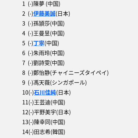
1 (-)陳夢 (中国)
2 (-)
伊藤美誠
(日本)
3 (-)孫頴莎(中国)
4 (-)王曼昱(中国)
5 (-)
丁寧
(中国)
6 (-)朱雨玲(中国)
7 (-)劉詩雯(中国)
8 (-)鄭怡静(チャイニーズタイペイ)
9 (-)馮天薇(シンガポール)
10(-)
石川佳純
(日本)
11(-)王芸迪(中国)
12(-)平野美宇(日本)
13(-)陳幸同(中国)
14(-)田志希(韓国)