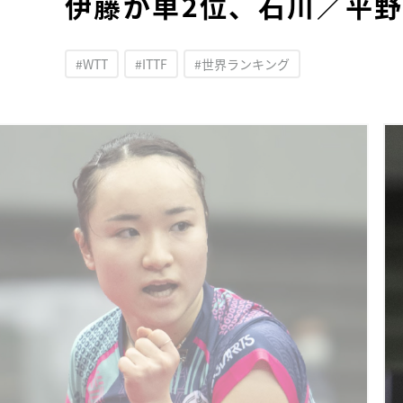
伊藤が単2位、石川／平野が
#WTT
#ITTF
#世界ランキング