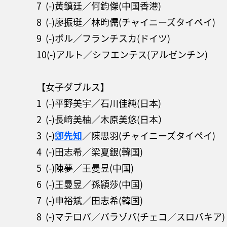
7 (-)黄鎮廷／何鈞傑(中国香港)
8 (-)廖振珽／林昀儒(チャイニーズタイペイ)
9 (-)ボル／フランチスカ(ドイツ)
10(-)アルト／シフエンテス(アルゼンチン)
【女子ダブルス】
1 (-)平野美宇／石川佳純(日本)
2 (-)長﨑美柚／木原美悠(日本）
3 (-)
鄭先知
／陳思羽(チャイニーズタイペイ)
4 (-)田志希／梁夏銀(韓国)
5 (-)陳夢／王曼昱(中国)
6 (-)王曼昱／孫頴莎(中国)
7 (-)申裕斌／田志希(韓国)
8 (-)マテロバ／バラゾバ(チェコ／スロバキア)