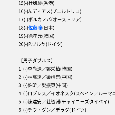
15(-)杜凱琹(香港)
16(-)A.ディアス(プエルトリコ)
17(-)ポルカノバ(オーストリア)
18(-)
佐藤瞳
(日本)
19(-)徐孝元(韓国)
20(-)P.ゾルヤ(ドイツ)
【男子ダブルス】
1 (-)李尚洙／鄭栄植(韓国)
2 (-)林高遠／梁靖崑(中国)
3 (-)許昕／樊振東(中国)
4 (-)ロブレス／イオネスク(スペイン／ルーマ
5 (-)陳建安／荘智淵(チャイニーズタイペイ)
6 (-)チウ・ダン／デゥダ(ドイツ)