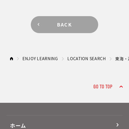
BACK
ENJOY LEARNING
LOCATION SEARCH
東海・
GO TO TOP
ホーム