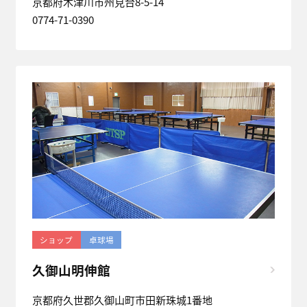
京都府木津川市州見台8-5-14
0774-71-0390
ショップ
卓球場
久御山明伸館
京都府久世郡久御山町市田新珠城1番地