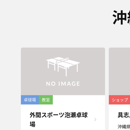
沖
卓球場
教室
ショップ
外間スポーツ泡瀬卓球
具志
場
沖縄県