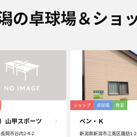
潟の卓球場＆ショ
ショップ
卓球場
教室
）山甲スポーツ
ベン・Ｋ
長岡市谷内2-4-2
新潟県新潟市江南区諏訪1-2-