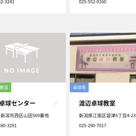
52-3241
025-552-0160
教室
卓球場
卓球センター
渡辺卓球教室
新潟市西区山田569番地
新潟県江南区袋津6丁目4-23
480-3291
025-290-7017