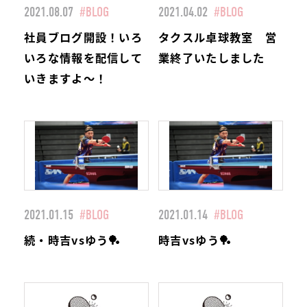
2021.08.07
#BLOG
2021.04.02
#BLOG
社員ブログ開設！いろ
タクスル卓球教室 営
いろな情報を配信して
業終了いたしました
いきますよ～！
2021.01.15
#BLOG
2021.01.14
#BLOG
続・時吉vsゆう🏓
時吉vsゆう🏓