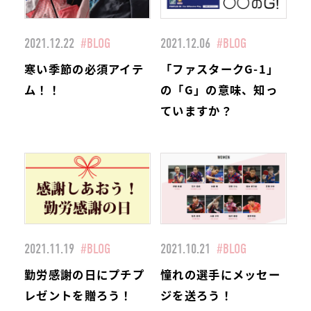
2021.12.22
#BLOG
2021.12.06
#BLOG
寒い季節の必須アイテ
「ファスタークG-1」
ム！！
の「G」の意味、知っ
ていますか？
2021.11.19
#BLOG
2021.10.21
#BLOG
勤労感謝の日にプチプ
憧れの選手にメッセー
レゼントを贈ろう！
ジを送ろう！