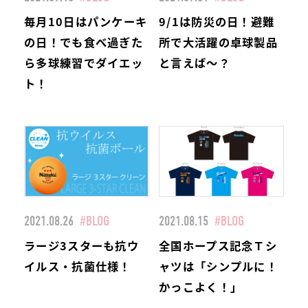
毎月10日はパンケーキ
9/1は防災の日！避難
の日！でも食べ過ぎた
所で大活躍の卓球製品
ら多球練習でダイエッ
と言えば～？
ト！
2021.08.26
#BLOG
2021.08.15
#BLOG
ラージ3スターも抗ウ
全国ホープス記念Ｔシ
イルス・抗菌仕様！
ャツは「シンプルに！
かっこよく！」