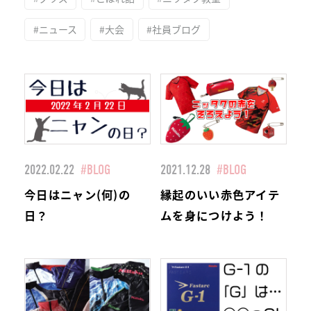
#ニュース
#大会
#社員ブログ
2022.02.22
#BLOG
2021.12.28
#BLOG
今日はニャン(何)の
縁起のいい赤色アイテ
日？
ムを身につけよう！