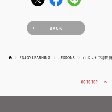
BACK
ENJOY LEARNING
LESSONS
ロボットで秘密
GO TO TOP