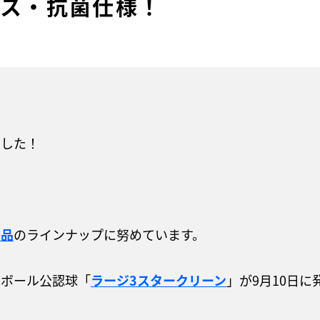
ルス・抗菌仕様！
ました！
製品
のラインナップに努めています。
ジボール公認球「
ラージ3スタークリーン
」が9月10日