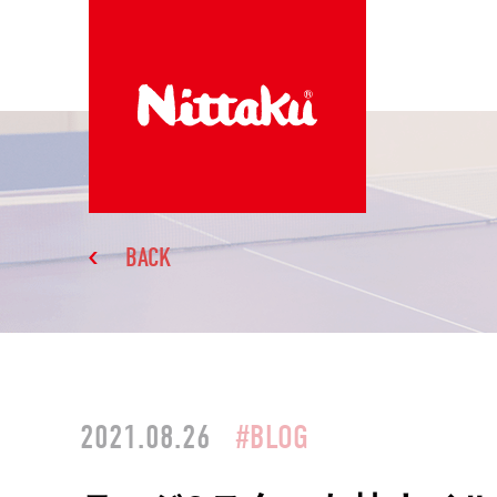
BACK
2021.08.26
#BLOG