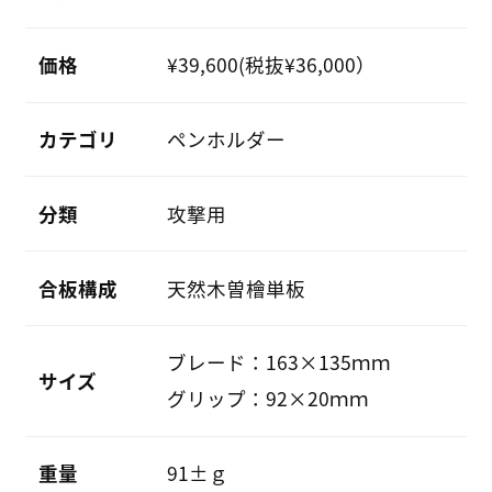
価格
¥39,600(税抜¥36,000）
カテゴリ
ペンホルダー
分類
攻撃用
合板構成
天然木曽檜単板
ブレード：163×135ｍｍ
サイズ
グリップ：92×20ｍｍ
重量
91±ｇ