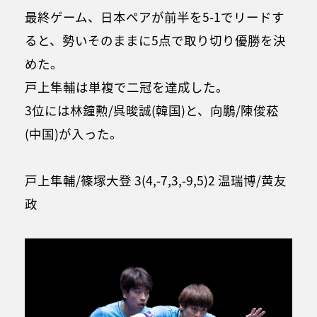
最終ゲーム、日本ペアが前半を5-1でリードす
ると、勢いそのままに5点で取り切り優勝を決
めた。
戸上隼輔は単複で二冠を達成した。
3位には林鐘勲/呉晙誠(韓国)と、向鵬/陳俊菘
(中国)が入った。
戸上隼輔/篠塚大登 3(4,-7,3,-9,5)2 温瑞博/黄友
政