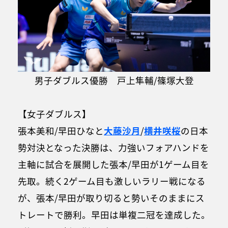
男子ダブルス優勝 戸上隼輔/篠塚大登
【女子ダブルス】
張本美和/早田ひなと
大藤沙月
/
横井咲桜
の日本
勢対決となった決勝は、力強いフォアハンドを
主軸に試合を展開した張本/早田が1ゲーム目を
先取。続く2ゲーム目も激しいラリー戦になる
が、張本/早田が取り切ると勢いそのままにス
トレートで勝利。早田は単複二冠を達成した。