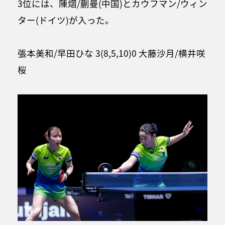
3位には、陳熠/蒯曼(中国)とカウフマン/ウィン
ター(ドイツ)が入った。
張本美和/早田ひな 3(8,5,10)0 大藤沙月/横井咲
桜