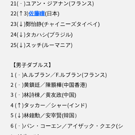
21(‐)ユアン・ジアナン(フランス)
22(↑3)
佐藤瞳
(日本)
23(↓)
鄭怡静(チャイニーズタイペイ)
24(↓)
タカハシ(ブラジル)
25(↓)スッチ(ルーマニア)
【男子ダブルス】
1 (‐)A.ルブラン／F.ルブラン(フランス)
2 (‐)黄鎮廷／陳顥樺(中国香港)
3 (‐)
林詩棟／黄友政(中国)
4 (↑)タッカー／シャー(インド)
5 (↓)
林鐘勳／安宰賢(韓国）
6 (‐)
パン・コーエン／アイザック・クエク(シ