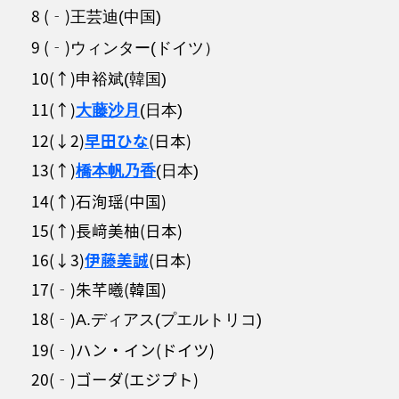
8 (‐)
王芸迪(中国)
9 (‐)
ウィンター(ドイツ）
10(↑)
申裕斌(韓国)
11(↑)
大藤沙月
(日本)
12(↓2)
早田ひな
(日本)
13(↑)
橋本帆乃香
(日本)
14(↑)石洵瑶(中国)
15(↑)長﨑美柚(日本)
16(↓3)
伊藤美誠
(日本)
17(‐)朱芊曦(韓国)
18(‐)
A.ディアス(プエルトリコ)
19(‐)ハン・イン(ドイツ)
20(‐)ゴーダ(エジプト)