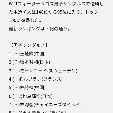
WTTフィーダーラゴス男子シングルスで優勝し
た木造勇人は148位から95位に入り、トップ
100に復帰した。
最新ランキングは下記の通り。
【男子シングルス】
1 (‐)王楚欽(中国)
2 (↑)
張本智和(日本)
3 (↓)モーレゴード(スウェーデン)
4 (‐)F.ルブラン(フランス)
5 (‐)
林詩棟(中国)
6 (↑2)松島輝空(日本)
7 (‐)林昀儒(チャイニーズタイペイ)
8 (↓2)
カルデラノ(ブラジル)