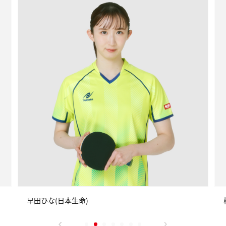
早田ひな(日本生命)