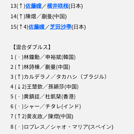
13(↑)
佐藤瞳
／
横井咲桜
(日本)
14(↑)陳熠／
蒯曼(中国)
15(↑4)
佐藤瞳
／
芝田沙季
(日本)
【混合ダブルス】
1 (‐)林鐘勳／申裕斌(韓国)
2 (↑)林詩棟／蒯曼(中国)
3 (↑)カルデラノ／タカハシ（ブラジル）
4 (↓2)王楚欽／孫穎莎(中国)
5 (‐)黄鎮廷／杜凱琹(香港)
6 (‐)シャー／チタレ(インド)
7 (↑2)
黄友政／陳熠(中国)
8 (‐)
ロブレス／シャオ・マリア(スペイン)