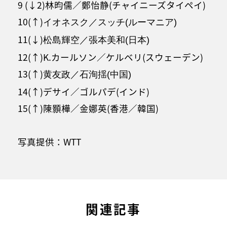
9 (↓2)林昀儒／鄭怡静(チャイニーズタイペイ)
10(↑)
イオネスク／スッチ(ルーマニア)
11(↓)
松島輝空／張本美和(日本)
12(↑)K.カールソン／ケルベリ(スウェーデン)
13(↑)
黄友政／石洵揺(中国)
14(↑)デサイ／ゴルパデ(インド)
15(↑)陳顥樺／金娜英(香港／韓国)
写真提供：WTT
関連記事