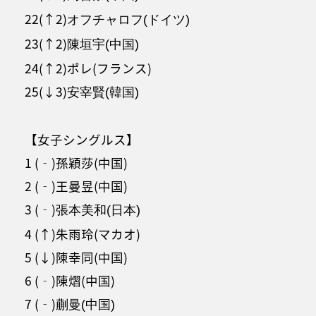
22(↑2)
オフチャロフ(ドイツ)
23(↑2)
陳垣宇(中国)
24(↑2)ポレ(フランス)
25(↓3)
安宰賢(韓国)
【女子シングルス】
1 (‐)孫穎莎(中国)
2 (‐)王曼昱(中国)
3 (‐)
張本美和(日本)
4 (↑)朱雨玲(マカオ)
5 (↓)陳幸同(中国)
6 (‐)陳熠(中国)
7 (‐)
蒯曼(中国)