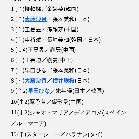
1 (↑)柳韓娜／金娜英(韓国)
2 (↑)
大藤沙月
／張本美和(日本)
3 (↑)王曼昱／孫頴莎(中国)
4 (↑)申裕斌／長﨑美柚(韓国／日本)
5 (↓4)王曼昱／蒯曼(中国)
6 (‐)王芸迪／蒯曼(中国)
7 (‐)早田ひな／張本美和(日本)
8 (‐)
大藤沙月
／
横井咲桜
(日本)
9 (↑2)
早田ひな
／朱芊曦(日本／韓国)
10(↑2)
覃予萱／縦歌曼(中国)
11(↓2)
シャオ・マリア／ディアコヌ(スペイン
／ルーマニア)
12(↑)
スターシニー／パラナン(タイ)