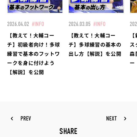
2026.04.02
#INFO
2026.03.05
#INFO
202
【教えて！大輔コー
【教えて！大輔コー
【
チ】初級者向け！多球
チ】多球練習の基本の
ス
練習で基本のフットワ
出し方【解説】を公開
森
ークを身に付けよう
ー
【解説】を公開
PREV
NEXT
SHARE