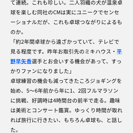
て連続。これも珍しい。二人羽織の犬が温泉卓
球を楽しむ同社のCMは実にユニークでセンセ
ーショナルだが、これも卓球つながりによるも
のか。
「約2年間卓球から遠ざかっていて、テレビで
見る程度です。昨年お取引先のミキハウス・
平
野早矢香
選手とお会いする機会があって、すっ
かりファンになりました」
卓球練習の機会も減ってきたころジョギングを
始め、5～6年前から年に1、2回フルマラソン
に挑戦、好調時は4時間台の前半で走る。趣味
は美術とコンサート鑑賞。ゆっくり時間が取れ
れば旅行に行きたい、もちろん卓球も、と話し
た。