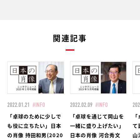
関連記事
2022.01.21
#INFO
2022.02.09
#INFO
202
「卓球のために少しで
「卓球を通じて岡山を
「
も役に立ちたい」日本
一緒に盛り上げたい」
て
の肖像 持田和男(2020
日本の肖像 河合秀文
山