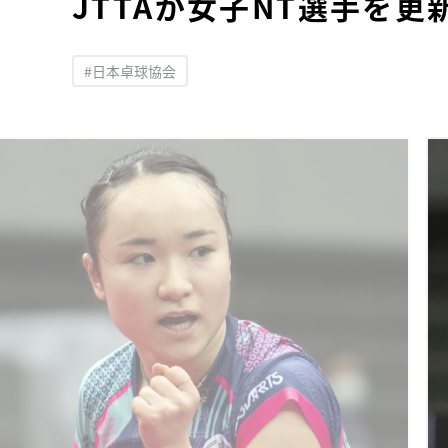
JTTAが女子NT選手を更
#日本卓球協会