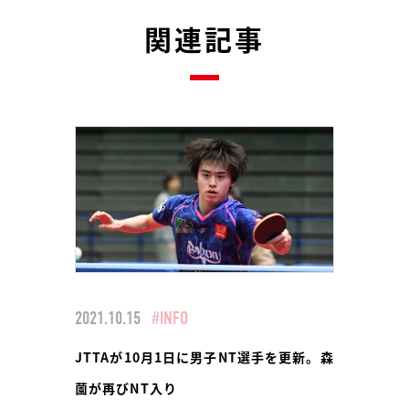
関連記事
2021.10.15
#INFO
JTTAが10月1日に男子NT選手を更新。森
薗が再びNT入り