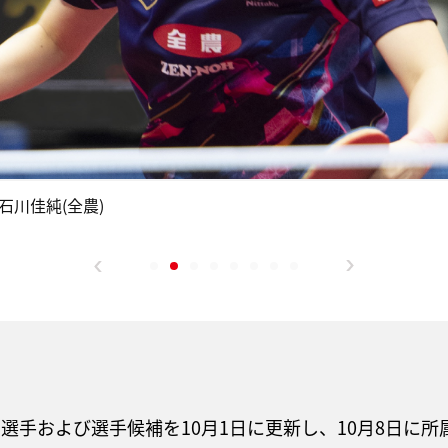
石川佳純(全農)
ム選手および選手候補を10月1日に更新し、10月8日に