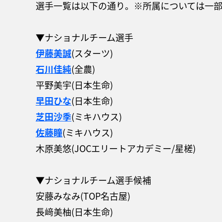
選手一覧は以下の通り。※所属については一
▼ナショナルチーム選手
伊藤美誠
(スターツ)
石川佳純
(全農)
平野美宇(日本生命)
早田ひな
(日本生命)
芝田沙季
(ミキハウス)
佐藤瞳
(ミキハウス)
木原美悠(JOCエリートアカデミー/星槎)
▼ナショナルチーム選手候補
安藤みなみ(TOP名古屋)
長﨑美柚(日本生命)