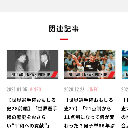
関連記事
2021.01.05
#INFO
2020.12.26
#INFO
202
【世界選手権おもしろ
【世界選手権おもしろ
【
史28前編】「世界選手
史27】「21点制から
史
権の歴史をおさら
11点制になって何が変
の
い“平和への貢献”」
わった？男子単66年ぶ
会