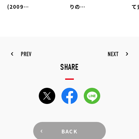
(2009…
りの…
て
PREV
NEXT
SHARE
BACK