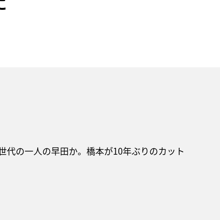
に
。
世代の一人の早田か。橋本が10年ぶりのカット