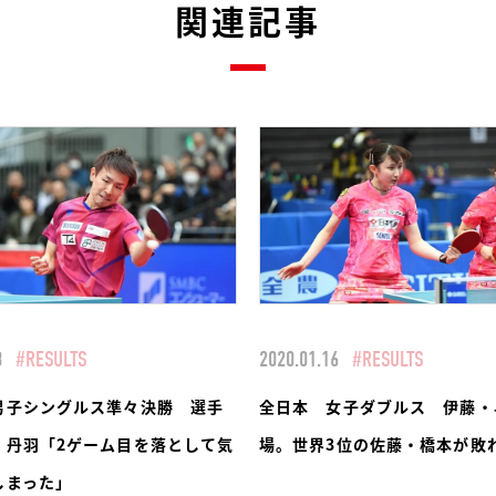
関連記事
8
#RESULTS
2020.01.16
#RESULTS
男子シングルス準々決勝 選手
全日本 女子ダブルス 伊藤・
 丹羽「2ゲーム目を落として気
場。世界3位の佐藤・橋本が敗
しまった」