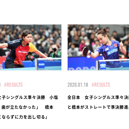
8
#RESULTS
2020.01.18
#RESULTS
女子シングルス準々決勝 小塩
全日本 女子シングルス準々決
く歯が立たなかった」 橋本
と橋本がストレートで準決勝進
にならずに力を出し切る」