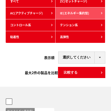
すべて
ZC(ゼットチャージ)
AC(アクティブチャージ)
IE(エネルギー集約型)
コントロール系
テンション系
粘着性
高弾性
表示順
最大
2
件の製品を比較
比較する
IE(エネルギー集約型)