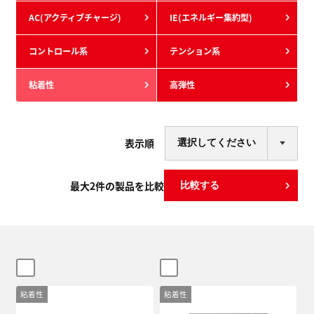
AC(アクティブチャージ)
IE(エネルギー集約型)
コントロール系
テンション系
粘着性
高弾性
表示順
最大
2
件の製品を比較
比較する
粘着性
粘着性