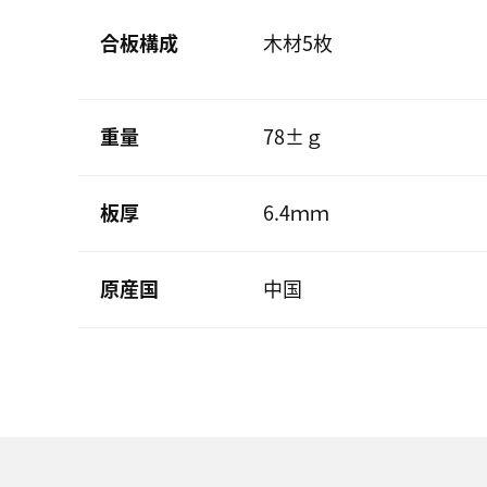
合板構成
木材5枚
重量
78±ｇ
板厚
6.4ｍｍ
原産国
中国