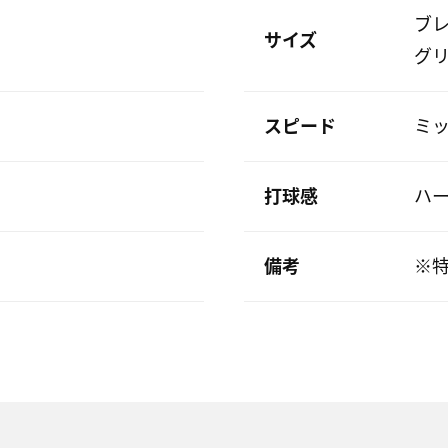
ブレ
サイズ
グリ
スピード
ミ
打球感
ハ
備考
※