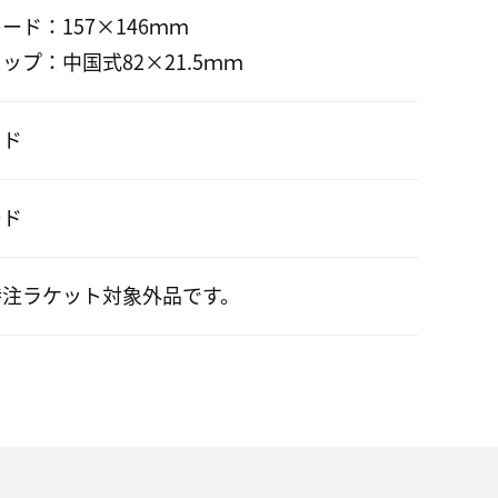
ード：157×146ｍｍ
ップ：中国式82×21.5ｍｍ
ッド
ード
特注ラケット対象外品です。