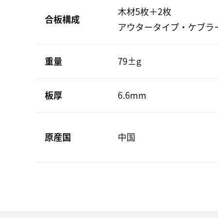
木材5枚＋2枚
合板構成
アウタータイプ・ケブラ
重量
79±g
板厚
6.6mm
原産国
中国