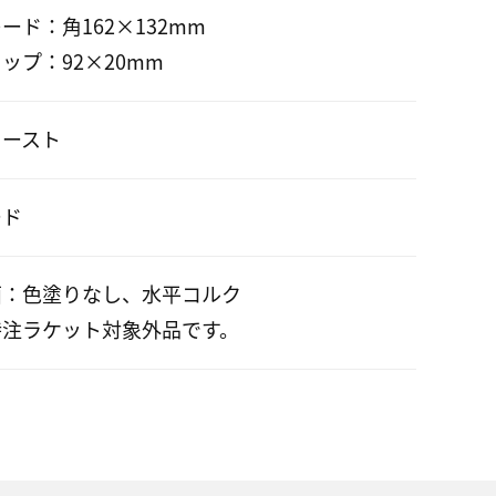
ード：角162×132mm
ップ：92×20mm
ァースト
ード
面：色塗りなし、水平コルク
特注ラケット対象外品です。