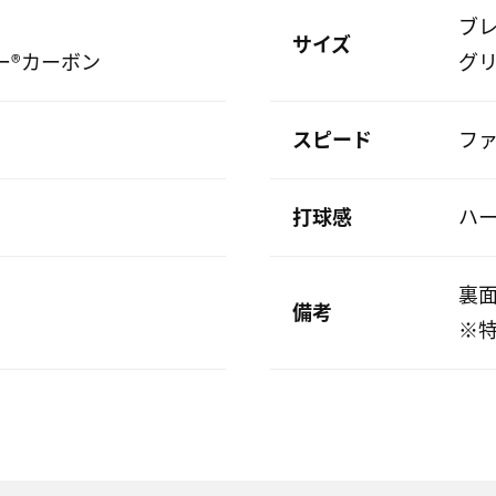
ブレ
サイズ
ー®カーボン
グリ
スピード
フ
打球感
ハ
裏
備考
※