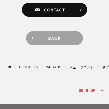
CONTACT
BACK
PRODUCTS
RACKETS
シェークハンド
ネ
GO TO TOP