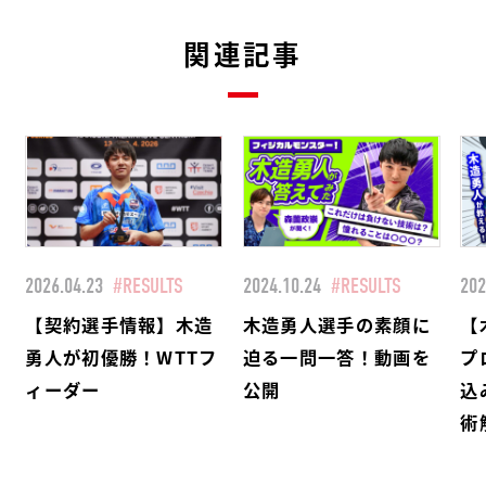
関連記事
2026.04.23
#RESULTS
2024.10.24
#RESULTS
202
【契約選手情報】木造
木造勇人選手の素顔に
【
勇人が初優勝！WTTフ
迫る一問一答！動画を
プ
ィーダー
公開
込
術