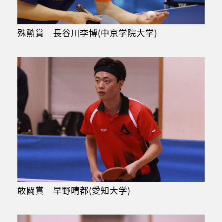
殊勲賞 長谷川李博(中京学院大学)
敢闘賞 早野晴都(愛知大学)