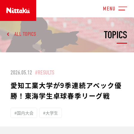
TOPICS
ALL TOPICS
2026.05.12
#RESULTS
愛知工業大学が9季連続アベック優
勝！東海学生卓球春季リーグ戦
#国内大会
#大学生