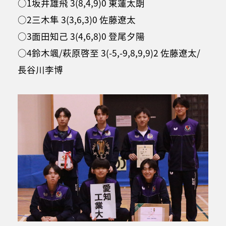
○1坂井雄飛 3(8,4,9)0 東蓮太朗
○2三木隼 3(3,6,3)0 佐藤遼太
○3面田知己 3(4,6,8)0 登尾夕陽
○4鈴木颯/萩原啓至 3(-5,-9,8,9,9)2 佐藤遼太/
長谷川李博