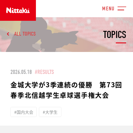
TOPICS
ALL TOPICS
2026.05.18
#RESULTS
金城大学が3季連続の優勝 第73回
春季北信越学生卓球選手権大会
#国内大会
#大学生