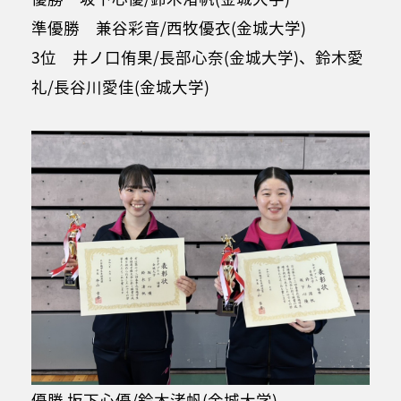
準優勝 兼谷彩音/西牧優衣(金城大学)
3位 井ノ口侑果/長部心奈(金城大学)、鈴木愛
礼/長谷川愛佳(金城大学)
優勝 坂下心優/鈴木渚帆(金城大学)