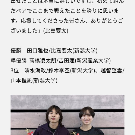
出せたことは本当に嬉しいですし、初めて組ん
だペアでここまで戦えたことを誇りに思いま
す。応援してくださった皆さん、ありがとうご
ざいました」(比嘉要太)
優勝 田口雅也/比嘉要太(新潟大学)
準優勝 髙橋凌太朗/吉田蓮(新潟産業大学)
3位 清水海政/鈴木李空(新潟大学)、越智望雲/
山本惺凪(新潟大学)