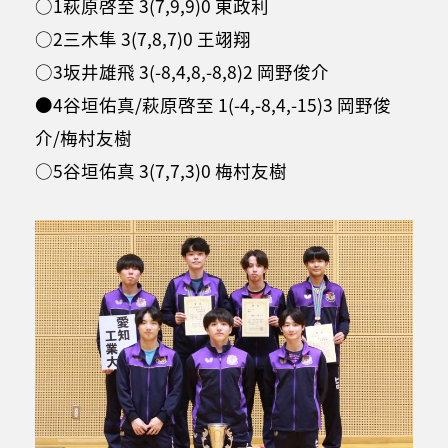
○1萩原啓至 3(7,9,9)0 東政利
○2三木隼 3(7,8,7)0 王翊翔
○3坂井雄飛 3(-8,4,8,-8,8)2 岡野俊介
●4谷垣佑真/萩原啓至 1(-4,-8,4,-15)3 岡野俊
介/梅村友樹
○5谷垣佑真 3(7,7,3)0 梅村友樹