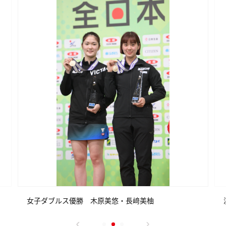
女子ダブルス優勝 木原美悠・長﨑美柚