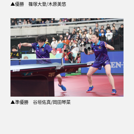
▲優勝 篠塚大登/木原美悠
▲準優勝 谷垣佑真/岡田琴菜