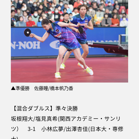
▲準優勝 佐藤瞳/橋本帆乃香
【混合ダブルス】準々決勝
坂根翔大/塩見真希(関西アカデミー・サンリ
ツ） 3-1 小林広夢/出澤杏佳(日本大・専修
大)