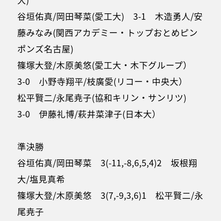
谷垣佑真/岡田琴菜(愛工大) 3-1 木造勇人/安
藤みなみ(関西アカデミー・トップおとめピン
ポンズ名古屋)
篠塚大登/木原美悠(愛工大・木下グループ）
3-0 小野寺翔平/枝廣愛(リコー・中央大）
松平賢二/永尾尭子(協和キリン・サンリツ)
3-0 伊藤礼博/萩井菜津子(日本大）
準決勝
谷垣佑真/岡田琴菜 3(-11,-8,6,5,4)2 坂根翔
大/塩見真希
篠塚大登/木原美悠 3(7,-9,3,6)1 松平賢二/永
尾尭子