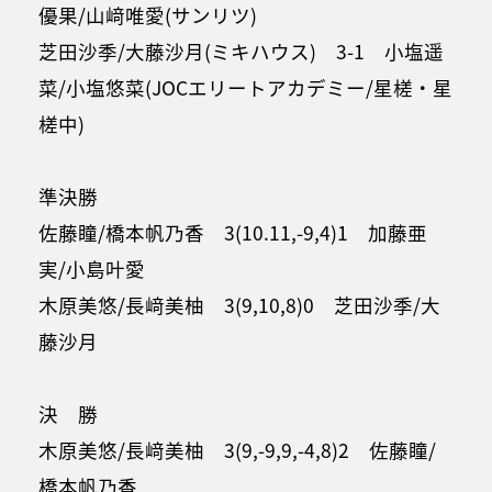
優果/山﨑唯愛(サンリツ)
芝田沙季/大藤沙月(ミキハウス) 3-1 小塩遥
菜/小塩悠菜(JOCエリートアカデミー/星槎・星
槎中)
準決勝
佐藤瞳/橋本帆乃香 3(10.11,-9,4)1 加藤亜
実/小島叶愛
木原美悠/長﨑美柚 3(9,10,8)0 芝田沙季/大
藤沙月
決 勝
木原美悠/長﨑美柚 3(9,-9,9,-4,8)2 佐藤瞳/
橋本帆乃香