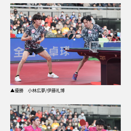
▲優勝 小林広夢/伊藤礼博