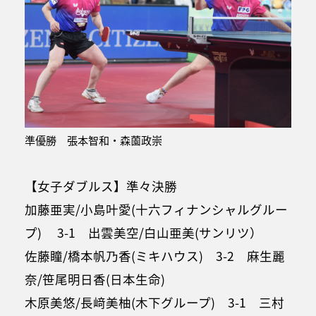
準優勝 張本智和・森薗政崇
【女子ダブルス】準々決勝
加藤亜実/小島叶愛(十六フィナンシャルグルー
プ) 3-1 出雲美空/白山亜美(サンリツ）
佐藤瞳/橋本帆乃香(ミキハウス) 3-2 麻生麗
奈/笹尾明日香(日本生命)
木原美悠/長﨑美柚(木下グループ) 3-1 三村