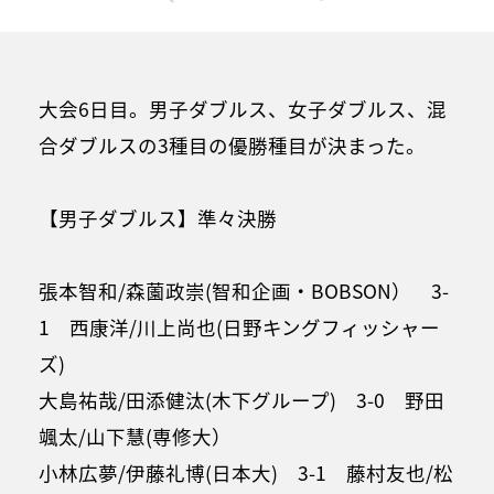
大会6日目。男子ダブルス、女子ダブルス、混
合ダブルスの3種目の優勝種目が決まった。
【男子ダブルス】準々決勝
張本智和/森薗政崇(智和企画・BOBSON） 3-
1 西康洋/川上尚也(日野キングフィッシャー
ズ)
大島祐哉/田添健汰(木下グループ) 3-0 野田
颯太/山下慧(専修大）
小林広夢/伊藤礼博(日本大) 3-1 藤村友也/松