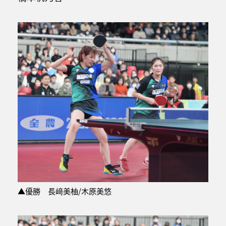
▲優勝 長﨑美柚/木原美悠