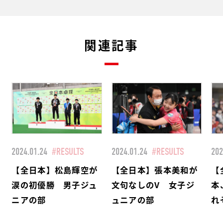
関連記事
2024.01.24
#RESULTS
2024.01.24
#RESULTS
202
【全日本】松島輝空が
【全日本】張本美和が
【
涙の初優勝 男子ジュ
文句なしのV 女子ジ
本
ニアの部
ュニアの部
れ