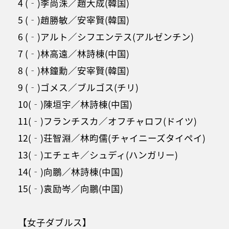
4 (‐)李尚洙／趙大成(韓国)
5 (‐)趙勝敏／安宰賢(韓国)
6 (‐)アルト／シフエンテス(アルゼンチン)
7 (‐)林高遠／林詩棟(中国)
8 (‐)林鐘勳／安宰賢(韓国)
9 (‐)ゴメス／ブルゴス(チリ)
10(‐)陳垣宇／林詩棟(中国)
11(‐)フランチスカ／オフチャロフ(ドイツ)
12(‐)荘智淵／林昀儒(チャイニーズタイペイ)
13(‐)エチェキ／シュディ(ハンガリー)
14(‐)向鵬／林詩棟(中国)
15(‐)袁励岑／向鵬(中国)
【女子ダブルス】