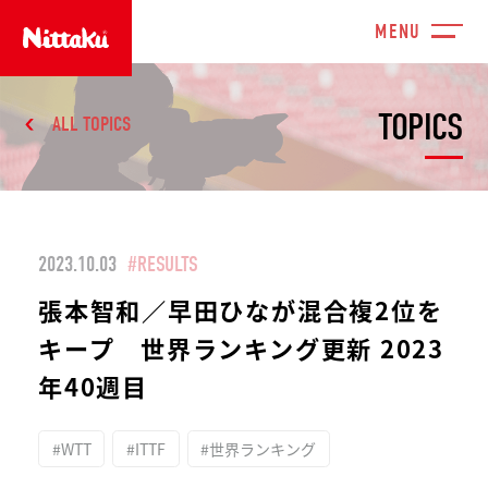
TOPICS
ALL TOPICS
2023.10.03
#RESULTS
張本智和／早田ひなが混合複2位を
キープ 世界ランキング更新 2023
年40週目
#WTT
#ITTF
#世界ランキング