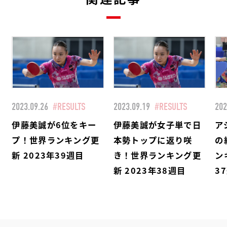
2023.09.26
#RESULTS
2023.09.19
#RESULTS
202
伊藤美誠が6位をキー
伊藤美誠が女子単で日
ア
プ！世界ランキング更
本勢トップに返り咲
の
新 2023年39週目
き！世界ランキング更
ン
新 2023年38週目
3