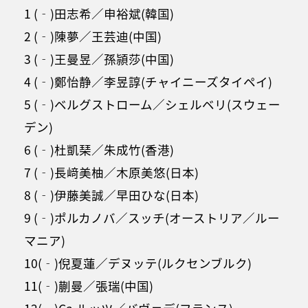
1 (‐)田志希／申裕斌(韓国)
2 (‐)陳夢／王芸迪(中国)
3 (‐)王曼昱／孫頴莎(中国)
4 (‐)鄭怡静／李昱諄(チャイニーズタイペイ)
5 (‐)ベルグストローム／シェルベリ(スウェー
デン)
6 (‐)杜凱
琹／朱成竹(香港)
7 (‐)長﨑美柚／木原美悠(日本)
8 (‐)伊藤美誠／早田ひな(日本)
9 (‐)ポルカノバ／スッチ(オーストリア／ルー
マニア)
10(‐)倪夏蓮／デヌッテ(ルクセンブルク)
11(‐)蒯曼／張瑞(中国)