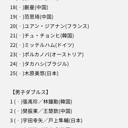
18(‐)蒯曼(中国)
19(‐)范思琦(中国)
20(‐)ユアン・ジアナン(フランス)
21(‐)チュ・チョンヒ(韓国)
22(‐)ミッテルハム(ドイツ)
23(‐)ポルカノバ(オーストリア)
24(‐)タカハシ(ブラジル)
25(‐)木原美悠(日本)
【男子ダブルス】
1 (‐)張禹珍／林鐘勳(韓国)
2 (‐)樊振東／王楚欽(中国)
3 (‐)宇田幸矢／戸上隼輔(日本)