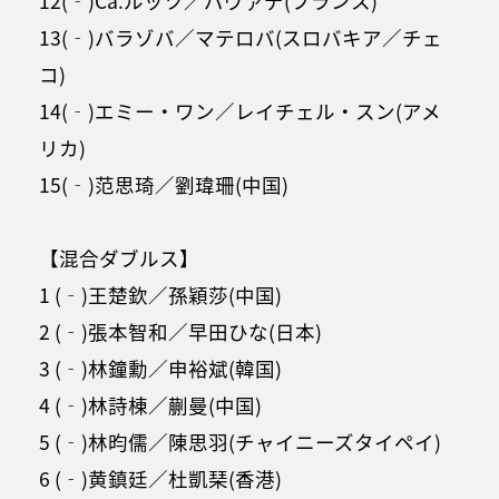
12(‐)Ca.ルッツ／バヴァデ(フランス)
13(‐)バラゾバ／マテロバ(スロバキア／チェ
コ)
14(‐)エミー・ワン／レイチェル・スン(アメ
リカ)
15(‐)范思琦／劉瑋珊(中国)
【混合ダブルス】
1 (‐)王楚欽／孫穎莎(中国)
2 (‐)張本智和／早田ひな(日本)
3 (‐)林鐘勳／申裕斌(韓国)
4 (‐)林詩棟／蒯曼(中国)
5 (‐)林昀儒／陳思羽(チャイニーズタイペイ)
6 (‐)黄鎮廷／杜凱
琹(香港)