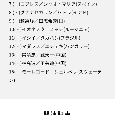
7 (‐)ロブレス／シャオ・マリア(スペイン)
8 (‐)グナナセカラン／バトラ(インド)
9 (‐)趙禹珍／田志希(韓国)
10(‐)イオネスク／スッチ(ルーマニア)
11(‐)イシイ／タカハシ(ブラジル)
12(‐)マダラス／エチェキ(ハンガリー)
13(‐)梁靖崑／銭天一(中国)
14(‐)林高遠／王芸迪(中国)
15(‐)モーレゴード／シェルベリ(スウェーデ
ン)
関連記事