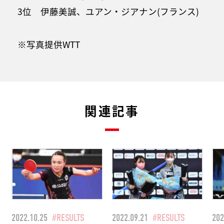
3位 伊藤美誠、ユアン・ジアナン(フランス)
※写真提供WTT
関連記事
2022.10.25
#RESULTS
2022.09.21
#RESULTS
202