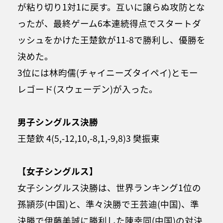
が粘り切り1対1に戻す。互いに譲らぬ攻防とな
ったが、最終ゲーム6本連続得点でスタートダ
ッシュをかけた王楚欽が11-8で勝利し、優勝を
決めた。
3位には林昀儒(チャイニーズタイペイ)とモー
レゴード(スウェーデン)が入った。
男子シングルス決勝
王楚欽 4(5,-12,10,-8,1,-9,8)3 樊振東
【女子シングルス】
女子シングルス決勝は、世界ランキング1位の
孫頴莎(中国)と、準々決勝で王芸迪(中国)、準
決勝で伊藤美誠に勝利した陳幸同(中国)の対決