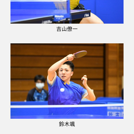
吉山僚一
鈴木颯