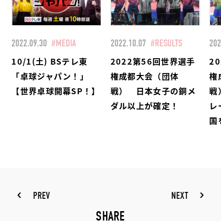
2022.09.30
#MEDIA
2022.10.07
#RESULTS
202
10/1(土) BSテレ東
2022第56回世界選手
2
「卓球ジャパン！」
権成都大会（団体
権
【世界卓球開幕SP！】
戦） 日本女子の銅メ
戦
ダル以上が確定！
レ
国
PREV
NEXT
SHARE