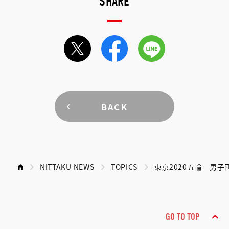
SHARE
BACK
NITTAKU NEWS
TOPICS
東京2020五輪 男
GO TO TOP