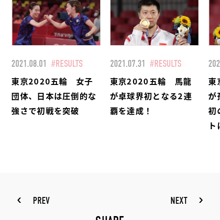
2021.08.01
#RESULTS
2021.07.31
#RESULTS
202
東京2020五輪 女子
東京2020五輪 馬龍
東
団体、日本は圧倒的な
が卓球界初となる2連
が
強さで初戦を突破
覇を達成！
初
ト
PREV
NEXT