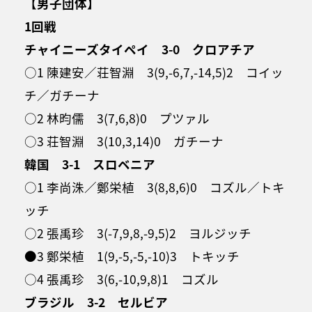
【男子団体】
1回戦
チャイニーズタイペイ 3-0 クロアチア
○1 陳建安／荘智淵 3(9,-6,7,-14,5)2 コイッ
チ／ガチーナ
○2 林昀儒 3(7,6,8)0 プツァル
○3 荘智淵 3(10,3,14)0 ガチーナ
韓国 3-1 スロベニア
○1 李尚洙／鄭栄植 3(8,8,6)0 コズル／トキ
ッチ
○2 張禹珍 3(-7,9,8,-9,5)2 ヨルジッチ
●3 鄭栄植 1(9,-5,-5,-10)3 トキッチ
○4 張禹珍 3(6,-10,9,8)1 コズル
ブラジル 3-2 セルビア