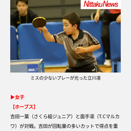
ミスの少ないプレーが光った立川凛
▶女子
【ホープス】
吉田一葉（さくら組ジュニア）と面手凛（T.Cマルカ
ワ）が対戦。吉田が回転量の多いカットで得点を重