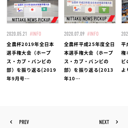
2020.05.21
#INFO
2020.07.09
#INFO
202
全農杯2019年全日本
全農杯平成25年度全日
平
選手権大会（ホープ
本選手権大会（ホープ
権
ス・カブ・バンビの
ス・カブ・バンビの
ビ
部）を振り返る(2019
部）を振り返る(2013
よ
年9月号…
年10…
PREV
NEXT