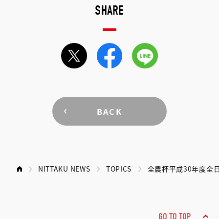
SHARE
BACK
NITTAKU NEWS
TOPICS
全農杯平成30年度全
GO TO TOP