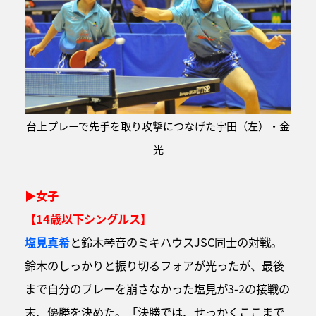
台上プレーで先手を取り攻撃につなげた宇田（左）・金
光
▶女子
【14歳以下シングルス】
塩見真希
と鈴木琴音のミキハウスJSC同士の対戦。
鈴木のしっかりと振り切るフォアが光ったが、最後
まで自分のプレーを崩さなかった塩見が3-2の接戦の
末、優勝を決めた。「決勝では、せっかくここまで