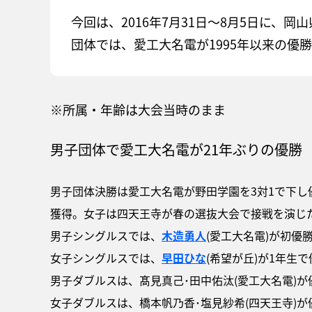
今回は、2016年7月31日～8月5日に、
団体では、愛工大名電が1995年以来の優
※所属・年齢は大会当時のまま
男子団体で愛工大名電が21年ぶりの優勝
男子団体決勝は愛工大名電が野田学園を3対1で下し
獲得。女子は四天王寺が春の選抜大会で接戦を演じ
男子シングルスでは、
木造勇人
(愛工大名電)が初優
女子シングルスでは、
早田ひな
(希望が丘)が1年生
男子ダブルスは、髙見真己･田中佑汰(愛工大名電)が
女子ダブルスは、橋本帆乃香･塩見紗希(四天王寺)