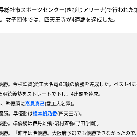
岡山県総社市スポーツセンター(きびじアリーナ)で行われ
勝。女子団体では、四天王寺が4連覇を達成した。
優勝。今枝監督(愛工大名電)悲願の優勝を達成した。ベスト4
た明徳義塾をストレートで下し、4連覇を達成。
勝。準優勝に
髙見真己
(愛工大名電)。
で優勝。準優勝は
橋本帆乃香
(四天王寺)。
優勝。準優勝は伊丹雄飛･沼村斉弥(野田学園)。
が優勝。「昨年は準優勝。大阪府予選でも優勝できなかったの