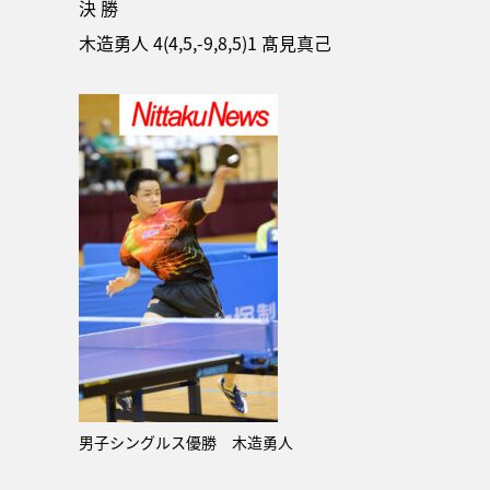
決 勝
木造勇人 4(4,5,-9,8,5)1 髙見真己
男子シングルス優勝 木造勇人