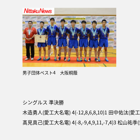
男子団体ベスト4 大阪桐蔭
シングルス 準決勝
木造勇人(愛工大名電) 4(-12,8,6,8,10)1 田中佑汰(愛
髙見真己(愛工大名電) 4(-8,-9,4,9,11,-7,4)3 松山