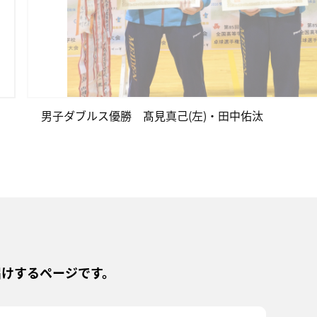
男子ダブルス優勝 髙見真己(左)・田中佑汰
届けするページです。