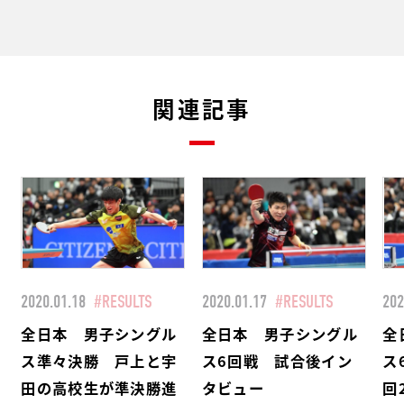
関連記事
2020.01.18
#RESULTS
2020.01.17
#RESULTS
202
全日本 男子シングル
全日本 男子シングル
全
ス準々決勝 戸上と宇
ス6回戦 試合後イン
ス
田の高校生が準決勝進
タビュー
回