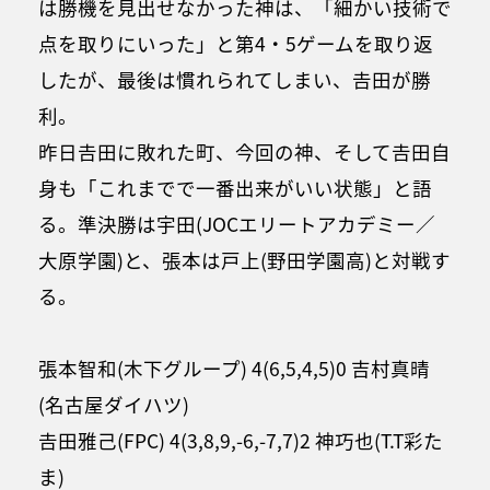
は勝機を見出せなかった神は、「細かい技術で
点を取りにいった」と第4・5ゲームを取り返
したが、最後は慣れられてしまい、𠮷田が勝
利。
昨日𠮷田に敗れた町、今回の神、そして𠮷田自
身も「これまでで一番出来がいい状態」と語
る。準決勝は宇田(JOCエリートアカデミー／
大原学園)と、張本は戸上(野田学園高)と対戦す
る。
張本智和(木下グループ) 4(6,5,4,5)0 吉村真晴
(名古屋ダイハツ)
𠮷田雅己(FPC) 4(3,8,9,-6,-7,7)2 神巧也(T.T彩た
ま)