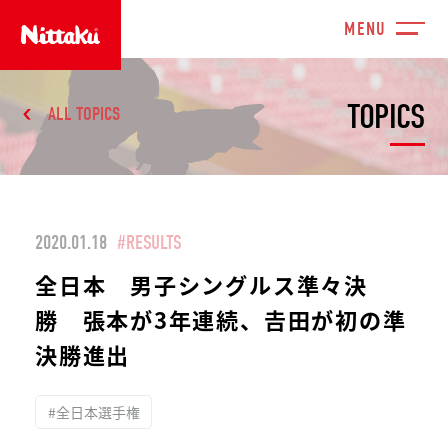
TOPICS
ALL TOPICS
2020.01.18
#RESULTS
全日本 男子シングルス準々決
勝 張本が3年連続、𠮷田が初の準
決勝進出
#全日本選手権