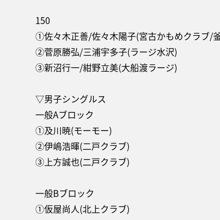
150
①佐々木正善/佐々木陽子(宮古かもめクラブ/
②菅原勝弘/三浦宇多子(ラージ水沢)
③新沼行一/紺野立美(大船渡ラージ)
▽男子シングルス
一般Aブロック
①及川暁(モーモー)
②伊嶋浩暉(二戸クラブ)
③上方誠也(二戸クラブ)
一般Bブロック
①仮屋尚人(北上クラブ)