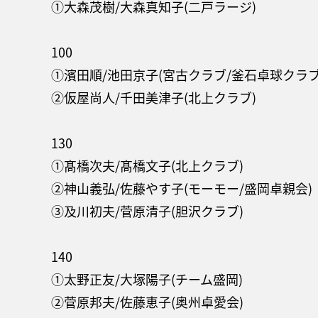
①大森茂樹/大森真知子(二戸ラージ)
100
①濱田順/池田京子(宮古クラブ/釜石卓球クラブ
②仮屋尚人/千田美津子(北上クラブ)
130
①髙橋次夫/髙橋文子(北上クラブ)
②神山義弘/佐藤やす子(モーモー/盛岡卓親会)
③及川初夫/菅原清子(胆沢クラブ)
140
①太野正友/大塚陽子(チーム盛岡)
②菅原邦夫/佐藤恵子(奥州卓愛会)