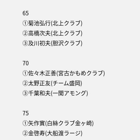
65
①菊池弘行(北上クラブ)
②高橋次夫(北上クラブ)
③及川初夫(胆沢クラブ)
70
①佐々木正善(宮古かもめクラブ)
②太野正友(チーム盛岡)
③千葉和夫(一関アモング)
75
①矢作實(白絲クラブ金ヶ崎)
②金啓寿(大船渡ラージ)