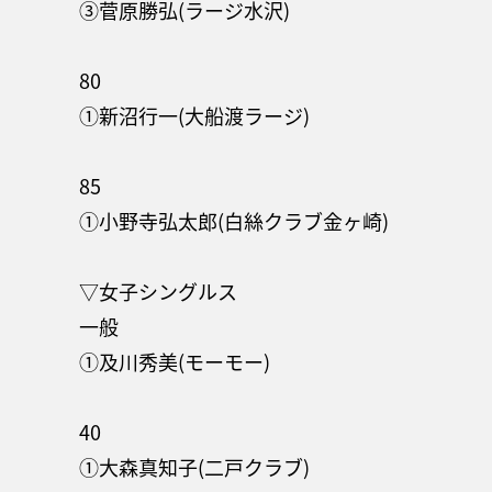
③菅原勝弘(ラージ水沢)
80
①新沼行一(大船渡ラージ)
85
①小野寺弘太郎(白絲クラブ金ヶ崎)
▽女子シングルス
一般
①及川秀美(モーモー)
40
①大森真知子(二戸クラブ)