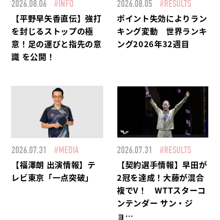
2026.08.06
#INFO
2026.08.05
#RESULTS
【平野早矢香直伝】強打
ポイント失効によりラン
を封じるストップの極
キング変動 世界ランキ
意！足の運びと指先の意
ング2026年32週目
識 を公開！
2026.07.31
#MEDIA
2026.07.31
#RESULTS
【福澤朗 出演情報】テ
【契約選手情報】早田が
レビ東京「一点突破」
2冠を達成！大藤が混合
複でV！ WTTスターコ
ンテンダー サン・ジ
ョ…