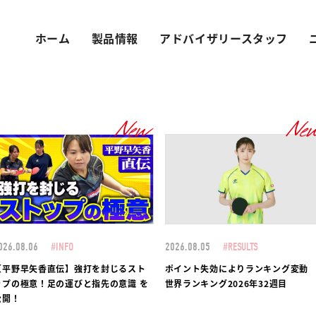
ホーム
製品情報
アドバイザリースタッフ
026.08.06
#INFO
2026.08.05
#RESULTS
【平野早矢香直伝】強打を封じるスト
ポイント失効によりランキング変
ップの極意！足の運びと指先の意識 を
世界ランキング2026年32週目
公開！