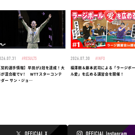
026.07.31
#RESULTS
2026.07.30
#INFO
【契約選手情報】早田が2冠を達成！大
福澤朗＆藤本武司による「ラージボ
藤が混合複でV！ WTTスターコンテ
ル愛」を広める講習会を開催！
ンダー サン・ジョ…